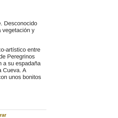
ue. Desconocido
a vegetación y
o-artístico entre
 de Peregrinos
n a su espadaña
a Cueva. A
con unos bonitos
rar