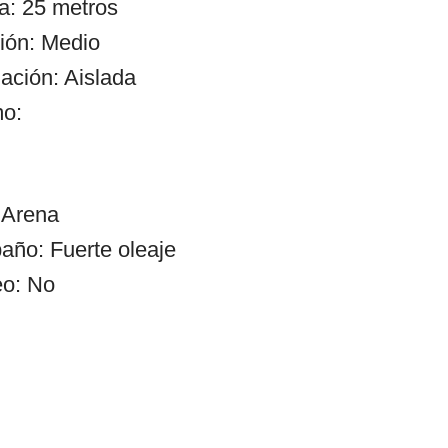
a: 25 metros
ión: Medio
ación: Aislada
mo:
 Arena
año: Fuerte oleaje
eo: No