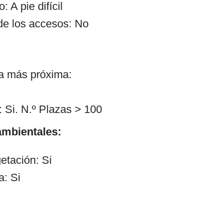
 A pie difícil
de los accesos: No
ía más próxima:
 Si. N.º Plazas > 100
mbientales:
etación: Si
a: Si