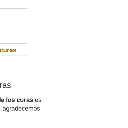
 curas
uras
de los curas
es
do, agradecemos