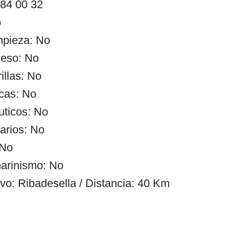
 84 00 32
o
impieza: No
ceso: No
illas: No
cas: No
uticos: No
arios: No
 No
arinismo: No
ivo: Ribadesella / Distancia: 40 Km