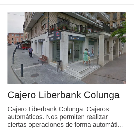
tarjeta o de una libreta de ahorros. Para
poder operar en un cajero, es necesario
tener una tarjeta d ...
Cajero Liberbank Colunga
Cajero Liberbank Colunga. Cajeros
automáticos. Nos permiten realizar
ciertas operaciones de forma automática
mediante el uso de una tarjeta o de una