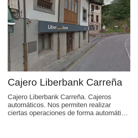
de cr& ...
Cajero Liberbank Carreña
Cajero Liberbank Carreña. Cajeros
automáticos. Nos permiten realizar
ciertas operaciones de forma automática
mediante el uso de una tarjeta o de una
libreta de ahorros. Para poder operar en
un cajero, es necesario tener una tarjeta